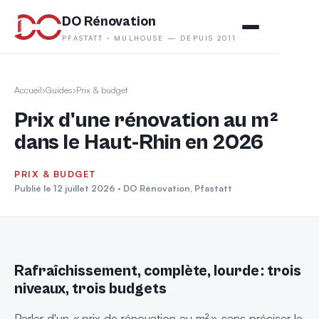
DO Rénovation
PFASTATT · MULHOUSE — DEPUIS 2011
Accueil
›
Guides
›
Prix & budget
Prix d'une rénovation au m²
dans le Haut-Rhin en 2026
PRIX & BUDGET
Publié le 12 juillet 2026 · DO Rénovation, Pfastatt
Rafraîchissement, complète, lourde : trois
niveaux, trois budgets
Parler d'un « prix de rénovation au m² » sans préciser le